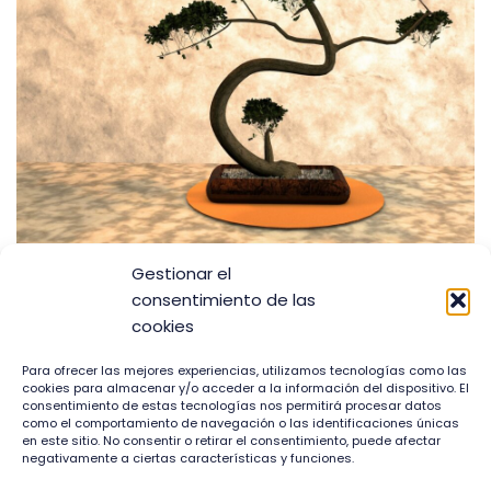
Gestionar el
El Arte es vida y la vida es Arte
consentimiento de las
17 de abril de 2023
cookies
Arte es comunicar, expresar sentimientos y
Para ofrecer las mejores experiencias, utilizamos tecnologías como las
cookies para almacenar y/o acceder a la información del dispositivo. El
pensamientos, transmitir ideas, emociones o
consentimiento de estas tecnologías nos permitirá procesar datos
perspectivas sobre el mundo. Herramienta más que
como el comportamiento de navegación o las identificaciones únicas
en este sitio. No consentir o retirar el consentimiento, puede afectar
necesaria para explorar la condición humana y el
negativamente a ciertas características y funciones.
mundo que nos rodea, incluso, una fuente de