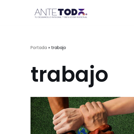
Saltar
al
contenido
Portada
»
trabajo
trabajo