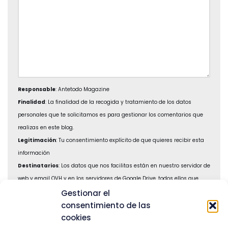
Responsable
: Antetodo Magazine
Finalidad
: La finalidad de la recogida y tratamiento de los datos
personales que te solicitamos es para gestionar los comentarios que
realizas en este blog.
Legitimación
: Tu consentimiento explícito de que quieres recibir esta
información
Destinatarios
: Los datos que nos facilitas están en nuestro servidor de
web y email
OVH
y en los servidores de
Google Drive
, todos ellos que
cumplen con la RGPD
Gestionar el
consentimiento de las
Derechos
: Podrás ejercer tus derechos de acceso, rectificación,
cookies
limitación y suprimir los datos en hola@antetodomagazine.com así