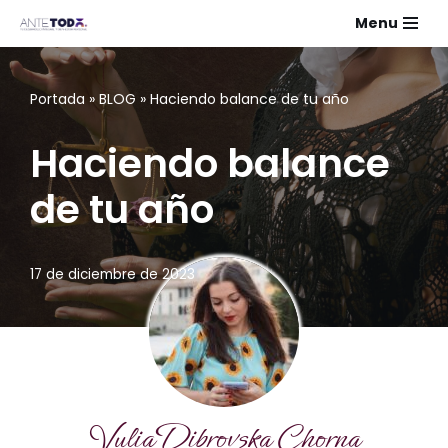
Menu
Saltar
al
Portada
»
BLOG
»
Haciendo balance de tu año
contenido
Haciendo balance
de tu año
17 de diciembre de 2023
Yulia Dibrovska Chorna