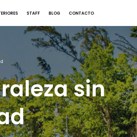
ERIORES
STAFF
BLOG
CONTACTO
ad
raleza sin
dad