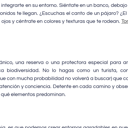
integrarte en su entorno. Siéntate en un banco, debajo de
onidos te llegan. ¿Escuchas el canto de un pájaro? ¿El
s ojos y céntrate en colores y texturas que te rodean.
To
tánico, una reserva o una protectora especial para a
rica biodiversidad. No lo hagas como un turista, c
ue con mucha probabilidad no volverá a buscar) que co
a atención y conciencia. Detente en cada camino y ob
, qué elementos predominan.
ia, es que podemos crear entornos agradables en nues