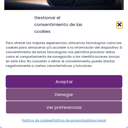
Gestionar el
consentimiento de las
Dejando la zona de confort
cookies
19 de enero de 2024
2 comentarios
Para ofrecer las mejores experiencias, utilizamos tecnologías como las
cookies para almacenar y/o acceder a la información del dispositivo. El
Por naturaleza tenemos miedo a los cambios. Nos
consentimiento de estas tecnologías nos permitirá procesar datos
como el comportamiento de navegación o las identificaciones únicas
desestabilizan, nos obligan a analizar la nueva
en este sitio. No consentir o retirar el consentimiento, puede afectar
situación, nos ponen nuevos desafíos por delante y
negativamente a ciertas características y funciones.
tratamos de evitarlos todo el tiempo que podamos.
Aceptar
Denegar
Ver preferencias
Política de cookies
Política de privacidad
Aviso legal
Neve
| Funciona gracias a
WordPress